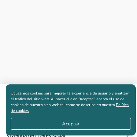
Utilizamos cookies para mejorar la experiencia de usuario y analizar
Apartamentos nuevos
el tráfico del sitio web. Al hacer clic en “Aceptar“, acepta el uso de
cookies de nuestro sitio web tal como se describe en nuestra
Política
de cookies
Casas nuevas en venta
Aceptar
Vivienda de interés social