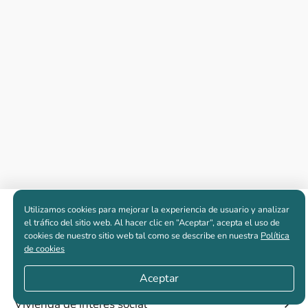
Utilizamos cookies para mejorar la experiencia de usuario y analizar
Apartamentos nuevos
el tráfico del sitio web. Al hacer clic en “Aceptar“, acepta el uso de
cookies de nuestro sitio web tal como se describe en nuestra
Política
de cookies
Casas nuevas en venta
Aceptar
Vivienda de interés social