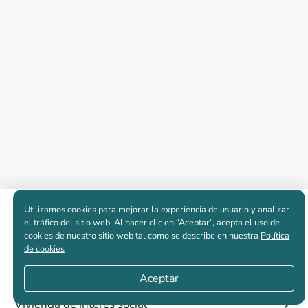
Utilizamos cookies para mejorar la experiencia de usuario y analizar
Apartamentos nuevos
el tráfico del sitio web. Al hacer clic en “Aceptar“, acepta el uso de
cookies de nuestro sitio web tal como se describe en nuestra
Política
de cookies
Casas nuevas en venta
Aceptar
Vivienda de interés social