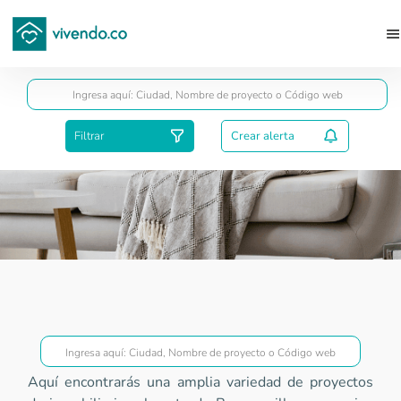
Guardar
Filtrar
Crear alerta
Proyectos Superior a VIS
Aquí encontrarás una amplia variedad de proyectos