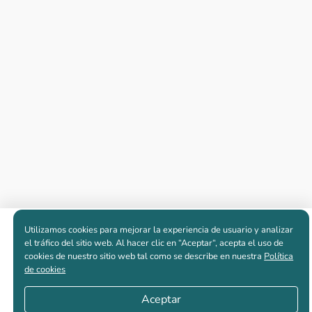
Utilizamos cookies para mejorar la experiencia de usuario y analizar
Apartamentos nuevos
el tráfico del sitio web. Al hacer clic en “Aceptar“, acepta el uso de
cookies de nuestro sitio web tal como se describe en nuestra
Política
de cookies
Casas nuevas en venta
Aceptar