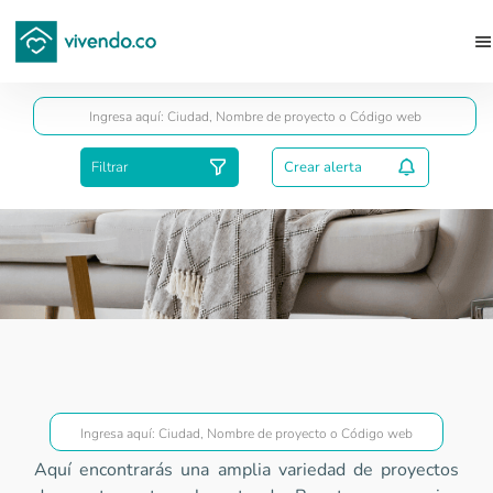
Guardar
Filtrar
Crear alerta
Proyectos Superior a VIS
Aquí encontrarás una amplia variedad de proyectos