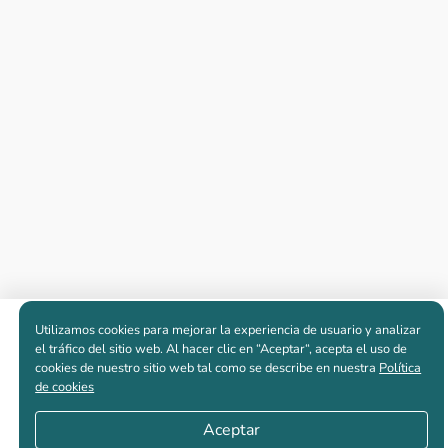
Utilizamos cookies para mejorar la experiencia de usuario y analizar
Apartamentos nuevos
el tráfico del sitio web. Al hacer clic en “Aceptar“, acepta el uso de
cookies de nuestro sitio web tal como se describe en nuestra
Política
de cookies
Casas nuevas en venta
Aceptar