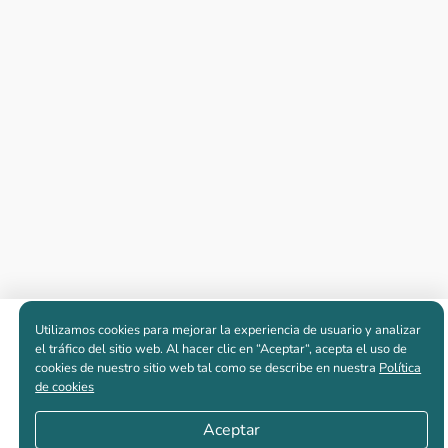
Utilizamos cookies para mejorar la experiencia de usuario y analizar
Apartamentos nuevos
el tráfico del sitio web. Al hacer clic en “Aceptar“, acepta el uso de
cookies de nuestro sitio web tal como se describe en nuestra
Política
de cookies
Casas nuevas en venta
Aceptar