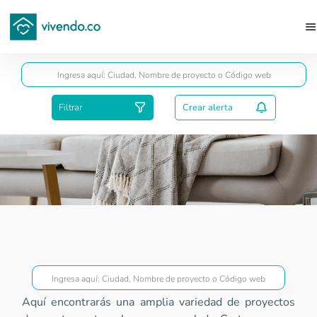
Guardar
Filtrar
Crear alerta
Proyectos Superior a VIS
Aquí encontrarás una amplia variedad de proyectos