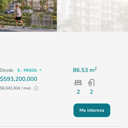
2
86.53 m
Desde
$ - PESOS
$593,200,000
$6,043,304 / mes
2
2
Me interesa