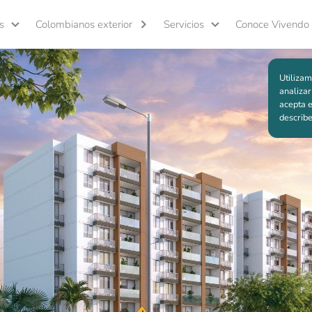
s
Colombianos exterior
Servicios
Conoce Vivendo
Volver al proyecto
Utilizam
analizar
acepta e
describ