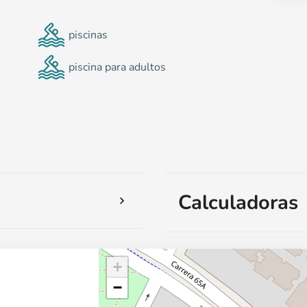
piscinas
piscina para adultos
Calculadoras
+
−