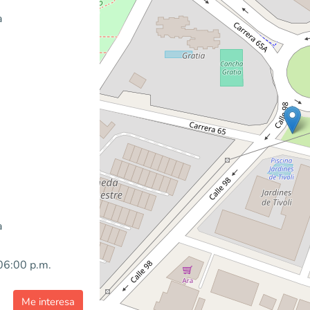
a
a
06:00 p.m.
Me interesa