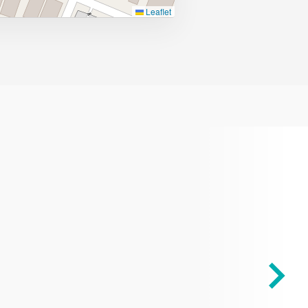
Leaflet
¿Quieres más
información?
Ver Proyecto