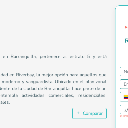
p
R
 en Barranquilla, pertenece al estrato 5 y está
dad en Riverbay, la mejor opción para aquellos que
o, moderno y vanguardista. Ubicado en el plan zonal
na de comodidad en Riverbay, la mejor opción para aquellos que
dente de la ciudad de Barranquilla, hace parte de un
templa actividades comerciales, residenciales,
nales.
¿
Comparar
El camp
5 Esquina