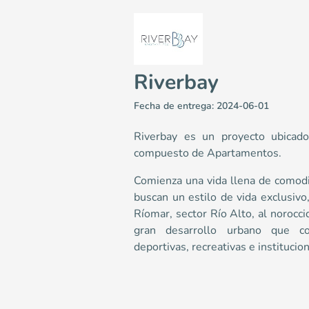
Riverbay
Fecha de entrega: 2024-06-01
Riverbay es un proyecto ubicado
compuesto de Apartamentos.
Comienza una vida llena de comodi
Riverbay
buscan un estilo de vida exclusiv
Apartamentos en Barranquilla <p>Comienza una vida lle
Ríomar, sector Río Alto, al norocci
4
gran desarrollo urbano que con
86.53
deportivas, recreativas e institucio
2
2
Colombia
Barranquilla
Caribe
Calle 98 con Carrera 6