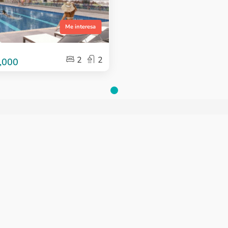
Me interesa
2
2
,000