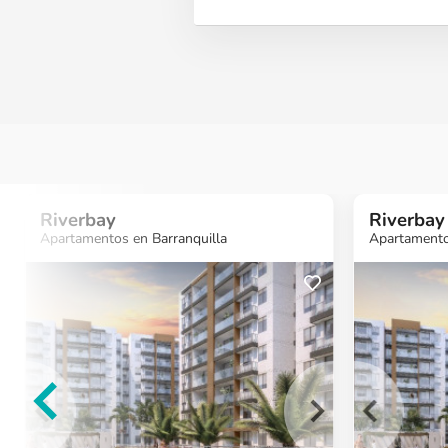
Riverbay
Riverbay
Apartamentos en Barranquilla
Apartamento
¿Quieres más
información?
Ver Proyecto