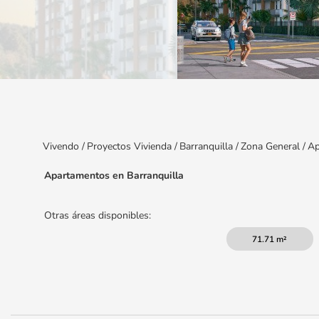
Item
1
of
12
Vivendo
/
Proyectos Vivienda
/
Barranquilla
/
Zona General
/
Ap
Apartamentos en Barranquilla
Otras áreas disponibles:
71.71 m²