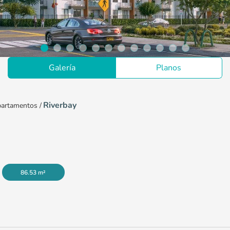
Galería
Planos
Riverbay
artamentos
/
86.53 m²