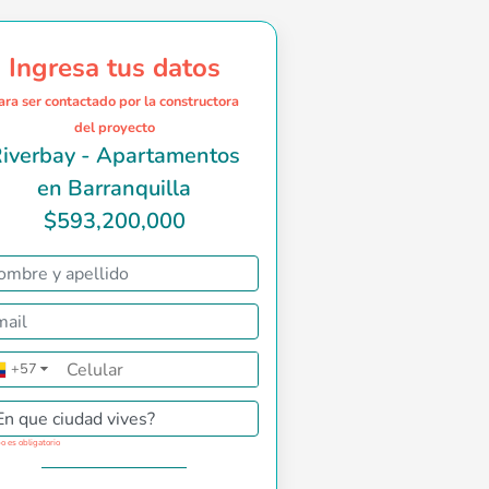
Ingresa tus datos
ara ser contactado por la constructora
del proyecto
iverbay - Apartamentos
en Barranquilla
$593,200,000
 buscan un estilo de vida exclusivo, moderno y vanguardista. U
+57
▼
En que ciudad vives?
o es obligatorio