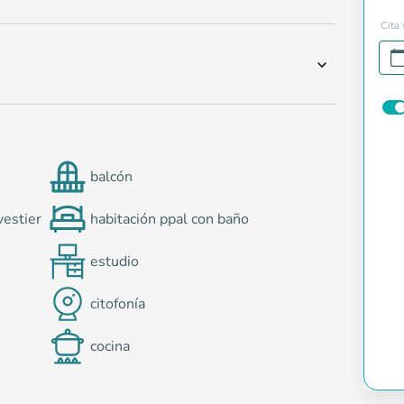
Cita 
balcón
vestier
habitación ppal con baño
estudio
citofonía
cocina