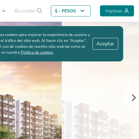
Buscador
Ingresar
$ - PESOS
Volver al proyecto
Me interesa
Guardar comparación
os cookies para mejorar la experiencia de usuario y
 el tráfico del sitio web. Al hacer clic en “Aceptar“,
Aceptar
l uso de cookies de nuestro sitio web tal como se
e en nuestra
Política de cookies