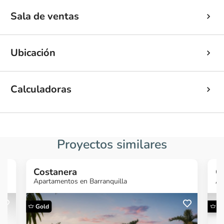
Sala de ventas
Ubicación
Calculadoras
Proyectos similares
Costanera
C
Apartamentos en Barranquilla
Ap
Gold
G