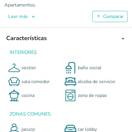
Costanera
Apartamentos.
Apartamentos en Barranquilla <p>El proyecto COSTANERA, de
9
Leer más
Comparar
172.08
5
4
Características
Colombia
Barranquilla
Caribe
Sala de ventas Miramar: Ca
0
INTERIORES
vestier
baño social
sala comedor
alcoba de servicio
cocina
zona de ropas
ZONAS COMUNES
jacuzzi
car lobby