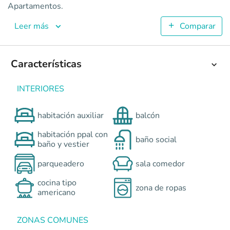
La Almería Alsacia Reservado
Apartamentos.
Apartamentos en Bogotá - Alsacia <p>Ubicado en la zona occ
Leer más
Comparar
5
67.57
2
Características
3
Colombia
Bogotá
Bogotá y Centro
Cra 71B BIS con calle 
0
INTERIORES
habitación auxiliar
balcón
habitación ppal con
baño social
baño y vestier
parqueadero
sala comedor
cocina tipo
zona de ropas
americano
ZONAS COMUNES