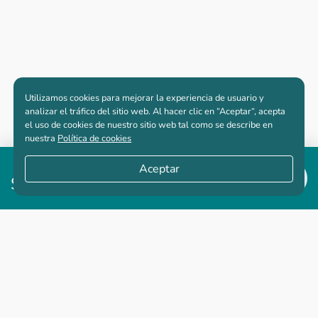
Utilizamos cookies para mejorar la experiencia de usuario y
analizar el tráfico del sitio web. Al hacer clic en “Aceptar“, acepta
el uso de cookies de nuestro sitio web tal como se describe en
nuestra
Política de cookies
Desde
Aceptar
$677,082,000
Apartamentos nuevos
Casas nuevas en venta
Vivienda de interés social