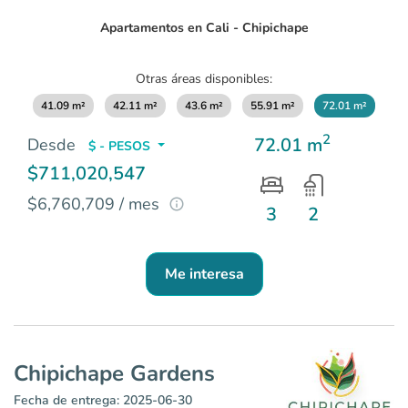
of
10
Apartamentos en Cali - Chipichape
Otras áreas disponibles:
41.09 m²
42.11 m²
43.6 m²
55.91 m²
72.01 m²
2
72.01 m
Desde
$ - PESOS
$711,020,547
$6,760,709 / mes
3
2
Me interesa
Chipichape Gardens
Fecha de entrega: 2025-06-30