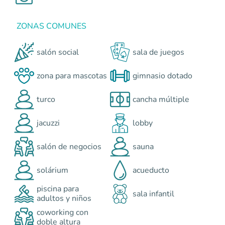
ZONAS COMUNES
salón social
sala de juegos
zona para mascotas
gimnasio dotado
turco
cancha múltiple
jacuzzi
lobby
salón de negocios
sauna
solárium
acueducto
piscina para
sala infantil
adultos y niños
coworking con
doble altura