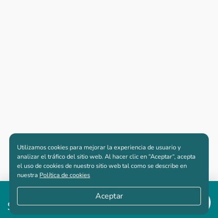
Utilizamos cookies para mejorar la experiencia de usuario y
analizar el tráfico del sitio web. Al hacer clic en “Aceptar“, acepta
el uso de cookies de nuestro sitio web tal como se describe en
nuestra
Política de cookies
Desde
Aceptar
$711,020,547
Apartamentos nuevos