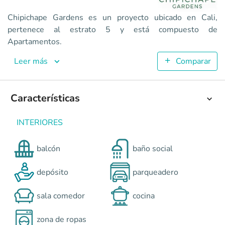
Chipichape Gardens es un proyecto ubicado en Cali,
pertenece al estrato 5 y está compuesto de
Chipichape Gardens
Apartamentos.
Apartamentos en Cali - Chipichape <p>Ubicado estratégica
Leer más
Comparar
5
72.01
2
Características
3
Colombia
Cali
Cali y Suroccidente
Avenidas 6a Norte y 4 
0
INTERIORES
balcón
baño social
depósito
parqueadero
sala comedor
cocina
zona de ropas