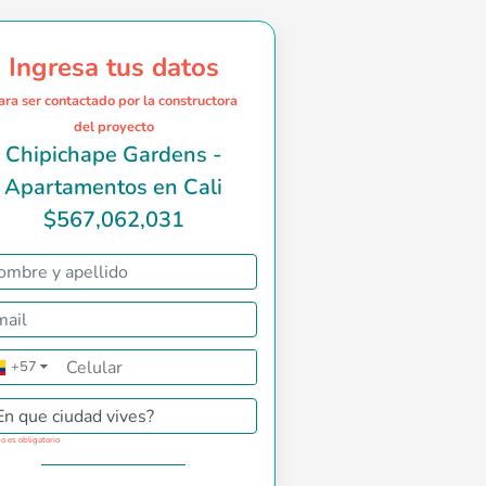
Ingresa tus datos
ara ser contactado por la constructora
del proyecto
Chipichape Gardens -
Apartamentos en Cali
$567,062,031
 A Norte y futura calle 36 Norte, frente al CC CHIPICHAPE Y 
+57
▼
En que ciudad vives?
o es obligatorio