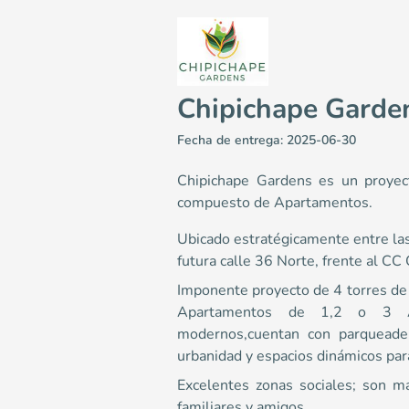
Chipichape Garde
Fecha de entrega: 2025-06-30
Chipichape Gardens es un proyect
compuesto de Apartamentos.
Ubicado estratégicamente entre las
Chipichape Gardens
futura calle 36 Norte, frente al 
Apartamentos en Cali - Chipichape <p>Ubicado estrat
Imponente proyecto de 4 torres de
NaN
Apartamentos de 1,2 o 3 Al
55.91
modernos,cuentan con parqueader
Colombia
Cali
Cali y Suroccidente
Avenidas 6a Norte 
urbanidad y espacios dinámicos para
0
Excelentes zonas sociales; son m
familiares y amigos.