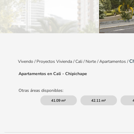
Item
1
of
8
C
Vivendo
/
Proyectos Vivienda
/
Cali
/
Norte
/
Apartamentos
/
Apartamentos en Cali - Chipichape
Otras áreas disponibles:
41.09 m²
42.11 m²