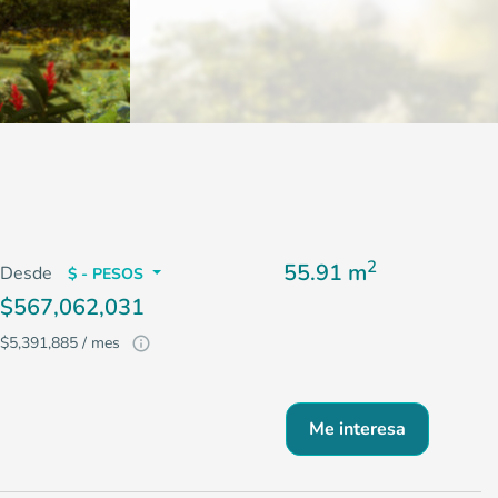
2
55.91 m
Desde
$ - PESOS
$567,062,031
$5,391,885 / mes
Me interesa