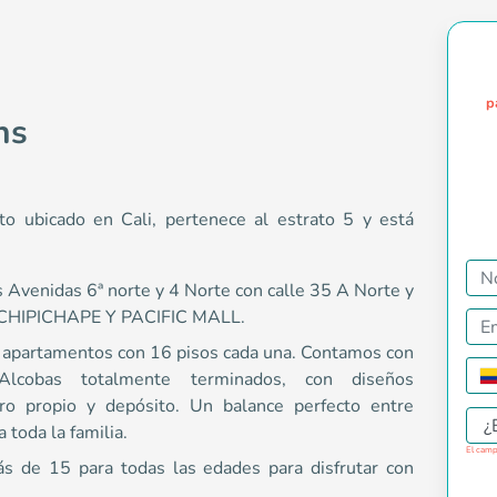
p
ns
o ubicado en Cali, pertenece al estrato 5 y está
 Avenidas 6ª norte y 4 Norte con calle 35 A Norte y
CC CHIPICHAPE Y PACIFIC MALL.
égicamente entre las Avenidas 6ª norte y 4 Norte con calle 35
 apartamentos con 16 pisos cada una. Contamos con
cobas totalmente terminados, con diseños
o propio y depósito. Un balance perfecto entre
y 4 Norte con calle 35A Norte
¿
 toda la familia.
El camp
ás de 15 para todas las edades para disfrutar con