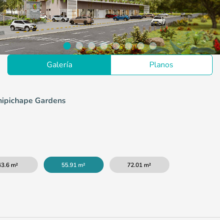
Galería
Planos
hipichape Gardens
43.6 m²
55.91 m²
72.01 m²