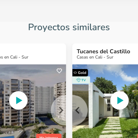
Proyectos similares
Tucanes del Castillo
 en Cali - Sur
Casas en Cali - Sur
Gold
más
¿Quieres más
¿Quieres más
¿Quieres más
¿Quieres más
¿Quieres 
ón?
información?
información?
información?
información?
informaci
o
Ver Proyecto
Ver Proyecto
Ver Proyecto
Ver Proyecto
Ver Proyect
Me interesa