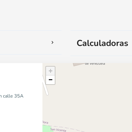
Calculadoras
+
−
n calle 35A