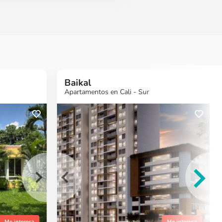
Baikal
Apartamentos en Cali - Sur
más
¿Quieres más
¿Quieres más
¿Quieres más
ón?
información?
información?
información?
o
Ver Proyecto
Ver Proyecto
Ver Proyecto
Me interesa
Me interesa