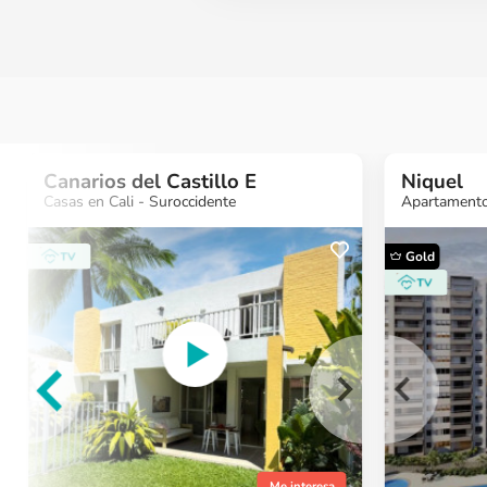
Canarios del Castillo E
Niquel
Casas en Cali - Suroccidente
Apartamentos
Gold
¿Quieres más
¿Quieres 
información?
informaci
Ver Proyecto
Ver Proyect
Me interesa