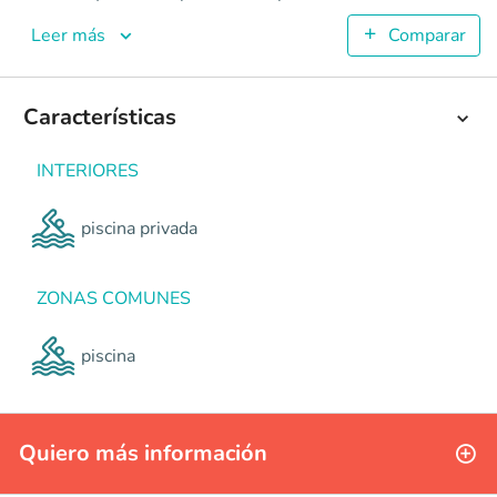
Malva
Apartamentos en Cali - menga <p><strong>MALVA </strong>es
Leer más
Comparar
7
134
4
Características
3
Colombia
Cali
Cali y Suroccidente
Avenida 7A # 56Norte 
INTERIORES
0
piscina privada
ZONAS COMUNES
piscina
Quiero más información