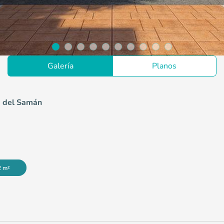
Galería
Planos
a del Samán
2 m²