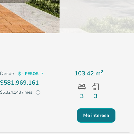
2
103.42 m
Desde
$ - PESOS
$581,969,161
$6,324,148 / mes
3
3
Me interesa