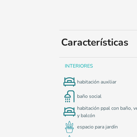
0
Características
INTERIORES
habitación auxiliar
baño social
habitación ppal con baño, v
y balcón
espacio para jardín