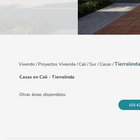
Item
1
of
10
Tierralind
Vivendo
/
Proyectos Vivienda
/
Cali
/
Sur
/
Casas
/
Casas en Cali - Tierralinda
Otras áreas disponibles:
103.4