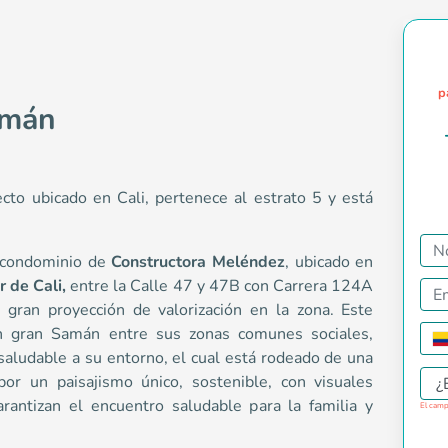
p
amán
cto ubicado en Cali, pertenece al estrato 5 y está
n condominio de
Constructora Meléndez
, ubicado en
r de Cali,
entre la Calle 47 y 47B con Carrera 124A
e casas en condominio de <strong>Constructora Meléndez</stron
 gran proyección de valorización en la zona. Este
un gran Samán entre sus zonas comunes sociales,
saludable a su entorno, el cual está rodeado de una
or un paisajismo único, sostenible, con visuales
¿
rantizan el encuentro saludable para la familia y
El camp
y 44, Cali, Valle del Cauca