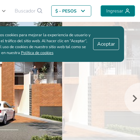
Buscador
Ingresar
$ - PESOS
Volver al proyecto
Me interesa
Guardar comparación
os cookies para mejorar la experiencia de usuario y
 el tráfico del sitio web. Al hacer clic en “Aceptar“,
Aceptar
l uso de cookies de nuestro sitio web tal como se
e en nuestra
Política de cookies