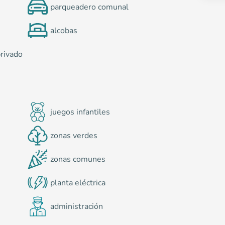
parqueadero comunal
alcobas
privado
juegos infantiles
zonas verdes
zonas comunes
planta eléctrica
s
administración