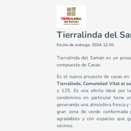
Tierralinda del S
Fecha de entrega: 2024-12-01
Tierralinda del Samán es un proye
compuesto de Casas.
Es el nuevo proyecto de casas e
Tierralinda del Samán
Tierralinda, Comunidad Vital al su
Casas en Cali - Tierralinda <p>Es el nuevo proyecto d
y 125. Es una oferta ideal por la
6
condominio en particular tiene 
103.42
generando una atmósfera fresca y 
3
gran zona de verde conformada p
3
agradables y con espacios que ga
Colombia
Cali
Cali y Suroccidente
Cr 122 entre Cl 45 
vecinos.