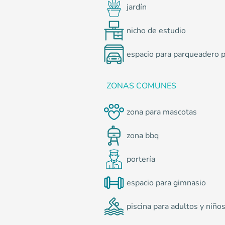
jardín
nicho de estudio
espacio para parqueadero 
ZONAS COMUNES
zona para mascotas
zona bbq
portería
espacio para gimnasio
piscina para adultos y niño