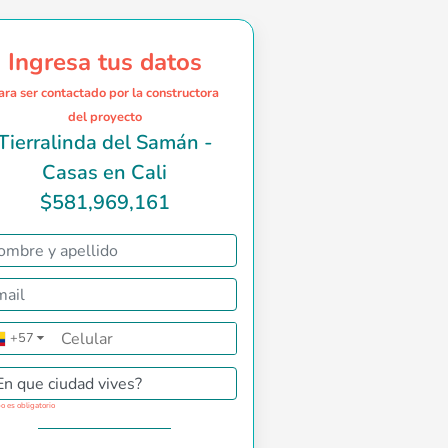
Ingresa tus datos
ara ser contactado por la constructora
del proyecto
Tierralinda del Samán -
Casas en Cali
$581,969,161
g>, ubicado en <strong>Tierralinda, Comunidad Vital al sur de 
+57
▼
En que ciudad vives?
o es obligatorio