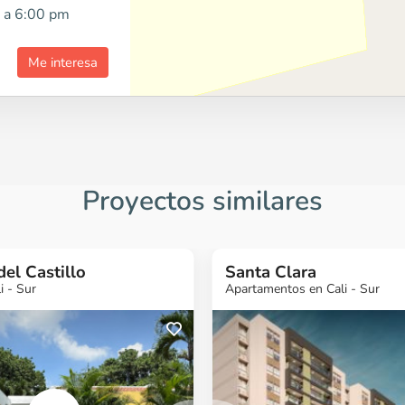
 a 6:00 pm
Me interesa
Proyectos similares
el Castillo
Santa Clara
i - Sur
Apartamentos en Cali - Sur
más
¿Quieres más
¿Quieres más
¿Quieres 