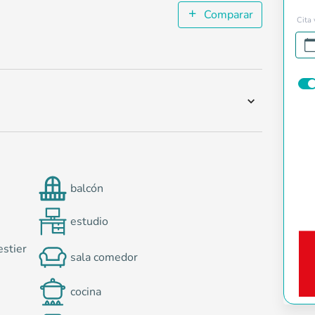
Comparar
Cita 
balcón
estudio
estier
sala comedor
cocina