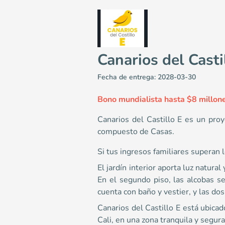
Canarios del Casti
Fecha de entrega: 2028-03-30
​Bono mundialista hasta $8 millone
Canarios del Castillo E es un proy
compuesto de Casas.
Canarios del Castillo E
Si tus ingresos familiares superan
Casas en Cali - CIUDAD CAMPESTRE EL CASTILLO <p>Si t
6
El jardín interior aporta luz natura
84.9
En el segundo piso, las alcobas se
3
cuenta con baño y vestier, y las do
3
Canarios del Castillo E está ubicad
Colombia
Cali
Cali y Suroccidente
https://maps.app.
Cali, en una zona tranquila y segura