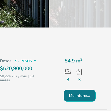
2
84.9 m
Desde
$ - PESOS
$520,900,000
$8,224,737 / mes
| 19
3
3
meses
Me interesa