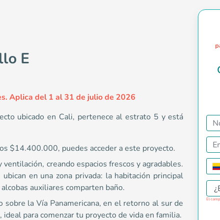
p
llo E
s. Aplica del 1 al 31 de julio de 2026
ecto ubicado en Cali, pertenece al estrato 5 y está
 los $14.400.000, puedes acceder a este proyecto.
us ingresos familiares superan los $14.400.000, puedes acceder
l y ventilación, creando espacios frescos y agradables.
 ubican en una zona privada: la habitación principal
s alcobas auxiliares comparten baño.
¿
El camp
o sobre la Vía Panamericana, en el retorno al sur de
goo.gl/aDc5LUrM11Aqe2f26
, ideal para comenzar tu proyecto de vida en familia.