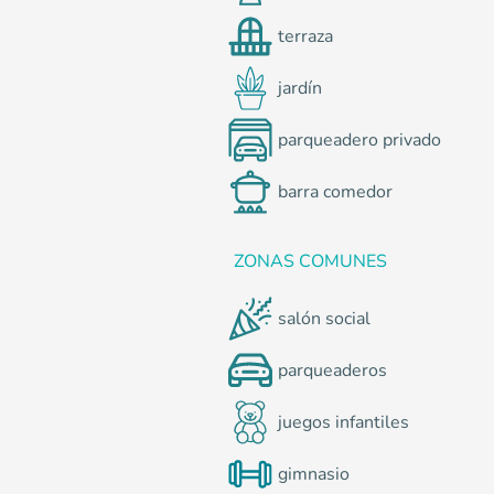
terraza
jardín
parqueadero privado
barra comedor
ZONAS COMUNES
salón social
parqueaderos
juegos infantiles
gimnasio