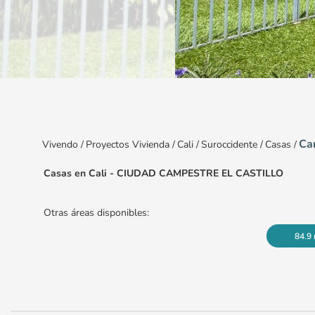
Item
1
of
4
Can
Vivendo
/
Proyectos Vivienda
/
Cali
/
Suroccidente
/
Casas
/
Casas en Cali - CIUDAD CAMPESTRE EL CASTILLO
Otras áreas disponibles:
84.9