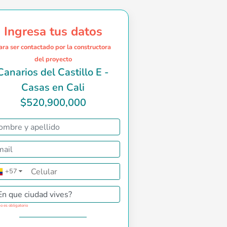
Ingresa tus datos
ara ser contactado por la constructora
del proyecto
Canarios del Castillo E -
Casas en Cali
$520,900,000
 a este proyecto.</p><p>El jardín interior aporta luz natural
+57
▼
En que ciudad vives?
o es obligatorio