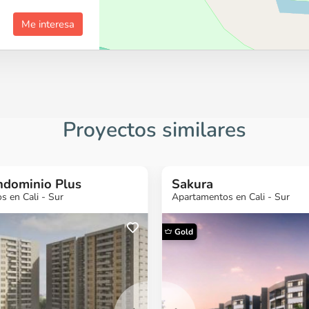
Me interesa
Proyectos similares
dominio Plus
Sakura
 en Cali - Sur
Apartamentos en Cali - Sur
Gold
s más
¿Quieres más
¿Quieres más
¿Quieres 
ción?
información?
información?
informaci