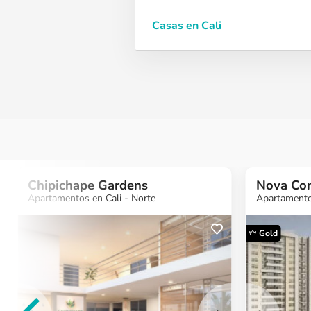
Casas en Cali
Chipichape Gardens
Nova Con
Apartamentos en Cali - Norte
Apartamentos
Gold
¿Quieres más
¿Quieres más
¿Quiere
información?
información?
informa