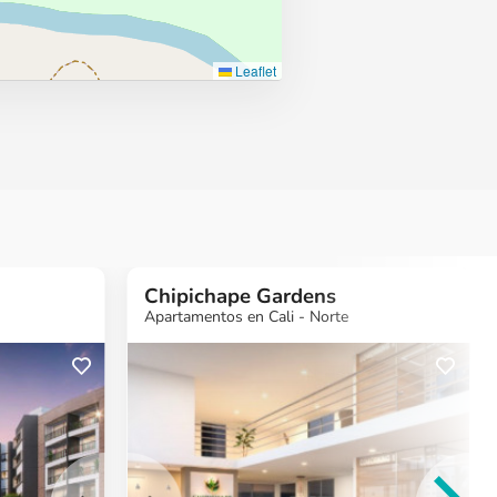
Leaflet
Chipichape Gardens
Apartamentos en Cali - Norte
más
¿Quieres más
¿Quieres más
¿Quieres
ón?
información?
información?
informac