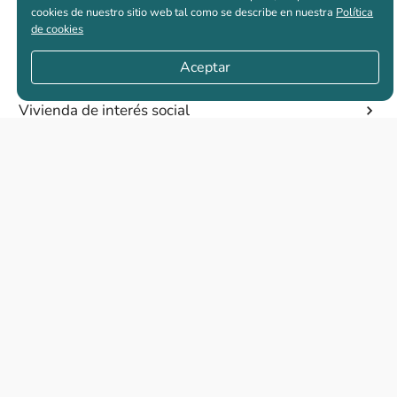
cookies de nuestro sitio web tal como se describe en nuestra
Política
de cookies
Casas nuevas en venta
Aceptar
Vivienda de interés social
Los más buscados
El abc de la vivienda nueva