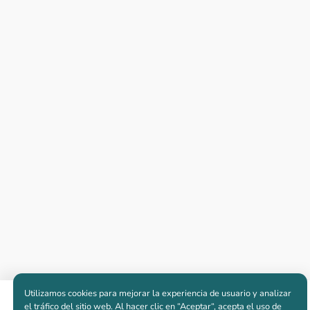
Utilizamos cookies para mejorar la experiencia de usuario y analizar
Apartamentos nuevos
el tráfico del sitio web. Al hacer clic en “Aceptar“, acepta el uso de