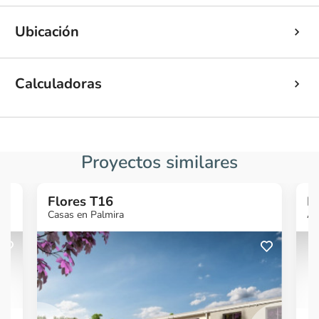
Ubicación
Calculadoras
Proyectos similares
Flores T16
P
Casas en Palmira
Ap
¿Quieres más
¿