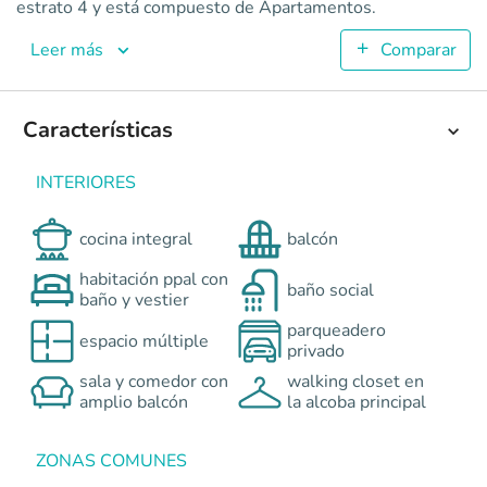
Brassika
estrato 4 y está compuesto de Apartamentos.
Apartamentos en Palmira <p><strong>¡Brassika Club Living 
Leer más
Comparar
4
68.58
2
Características
2
Colombia
Palmira
Cali y Suroccidente
Calle 42 con KM1 Re
INTERIORES
0
cocina integral
balcón
habitación ppal con
baño social
baño y vestier
parqueadero
espacio múltiple
privado
sala y comedor con
walking closet en
amplio balcón
la alcoba principal
ZONAS COMUNES