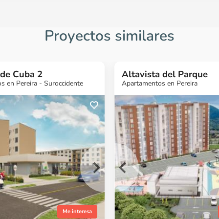
Proyectos similares
de Cuba 2
Altavista del Parque
 en Pereira - Suroccidente
Apartamentos en Pereira
¿Quieres más
¿Quieres más
¿Quieres 
información?
información?
informaci
Ver Proyecto
Ver Proyecto
Ver Proyect
Me interesa