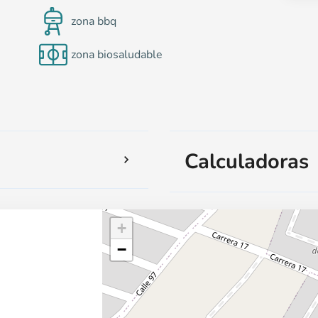
zona bbq
zona biosaludable
Calculadoras
+
−