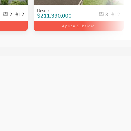
Item
Desde
2
2
3
2
1
$211,390,000
of
Aplica Subsidio
5