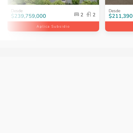
Item
Item
Desde
Desde
2
2
1
1
$239,759,000
$211,390
of
of
Aplica Subsidio
5
5
Item
1
of
2