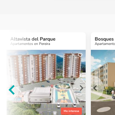
Altavista del Parque
Bosques 
Apartamentos en Pereira
Apartamentos
¿Quieres más
información?
Ver Proyecto
Me interesa