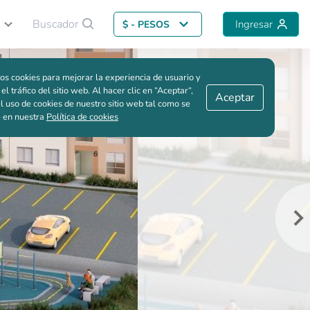
Buscador
Ingresar
$ - PESOS
Volver al proyecto
Me interesa
Guardar comparación
os cookies para mejorar la experiencia de usuario y
 el tráfico del sitio web. Al hacer clic en “Aceptar“,
Aceptar
l uso de cookies de nuestro sitio web tal como se
e en nuestra
Política de cookies