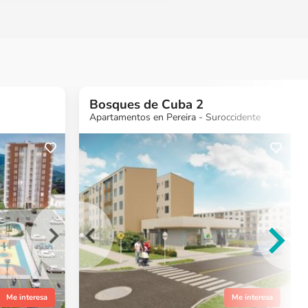
Bosques de Cuba 2
Apartamentos en Pereira - Suroccidente
más
¿Quieres más
ón?
información?
o
Ver Proyecto
Me interesa
Me interesa