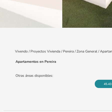
Item
1
of
6
Vivendo
/
Proyectos Vivienda
/
Pereira
/
Zona General
/
Aparta
Apartamentos en Pereira
Otras áreas disponibles:
45.43