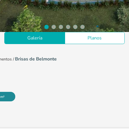
Galería
Planos
Brisas de Belmonte
mentos
/
 m²