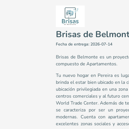
Brisas de Belmon
Fecha de entrega: 2026-07-14
Brisas de Belmonte es un proyecto
compuesto de Apartamentos.
Tu nuevo hogar en Pereira es lugar
Brisas de Belmonte
brinda el estar bien ubicado en la
Apartamentos en Pereira <p>Tu nuevo hogar en Pereira 
ubicación privilegiada en una zona 
5
centros comerciales y al futuro ce
45.43
World Trade Center. Además de ten
2
se caracteriza por ser un proye
3
modernas. Cuenta con apartame
Colombia
Pereira
Eje cafetero
Calle 96 #17-36
excelentes zonas sociales y acceso