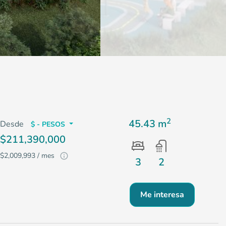
2
45.43 m
Desde
$ - PESOS
$211,390,000
$2,009,993 / mes
3
2
Me interesa