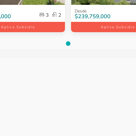
Item
Desde
3
2
1
,000
$239,759,000
of
Aplica Subsidio
Aplica Subsidio
5