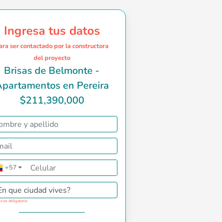
Ingresa tus datos
ara ser contactado por la constructora
del proyecto
Brisas de Belmonte -
partamentos en Pereira
$211,390,000
inda el estar bien ubicado en la ciudad. Belmonte es un proyec
+57
▼
En que ciudad vives?
o es obligatorio