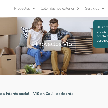
Proyectos
Colombianos exterior
Servicios
Utilizam
analizar
acepta e
describ
Proyectos VIS
de interés social - VIS en Cali - occidente