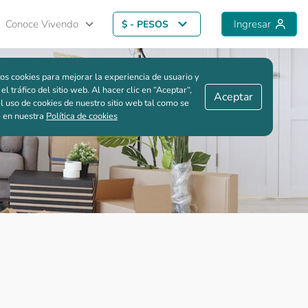
Conoce Vivendo
Ingresar
$ - PESOS
Guardar comparación
os cookies para mejorar la experiencia de usuario y
 el tráfico del sitio web. Al hacer clic en “Aceptar“,
Aceptar
l uso de cookies de nuestro sitio web tal como se
e en nuestra
Política de cookies