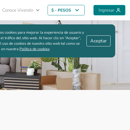
Conoce Vivendo
Ingresar
$ - PESOS
Guardar comparación
os cookies para mejorar la experiencia de usuario y
 el tráfico del sitio web. Al hacer clic en “Aceptar“,
Aceptar
l uso de cookies de nuestro sitio web tal como se
e en nuestra
Política de cookies