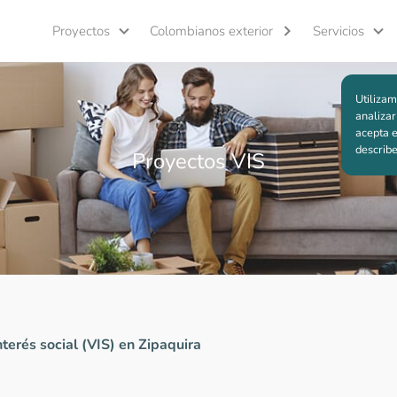
Proyectos
Colombianos exterior
Servicios
Utilizam
analizar
acepta e
describ
Proyectos VIS
terés social (VIS) en Zipaquira