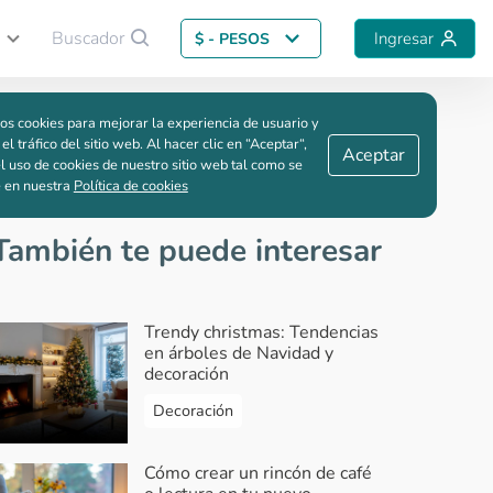
Buscador
Ingresar
$ - PESOS
Guardar comparación
os cookies para mejorar la experiencia de usuario y
 el tráfico del sitio web. Al hacer clic en “Aceptar“,
Aceptar
l uso de cookies de nuestro sitio web tal como se
e en nuestra
Política de cookies
También te puede interesar
Trendy christmas: Tendencias
en árboles de Navidad y
decoración
Decoración
Cómo crear un rincón de café