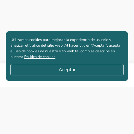
Utilizamos cookies para mejorar la experiencia de usuario y
analizar el tráfico del sitio web. Al hacer clic en “Aceptar“, acepta
el uso de cookies de nuestro sitio web tal como se describe en
nuestra
Política de cookies
Aceptar
Compartir
Apartamentos nuevos
Casas nuevas en venta
Vivienda de interés social