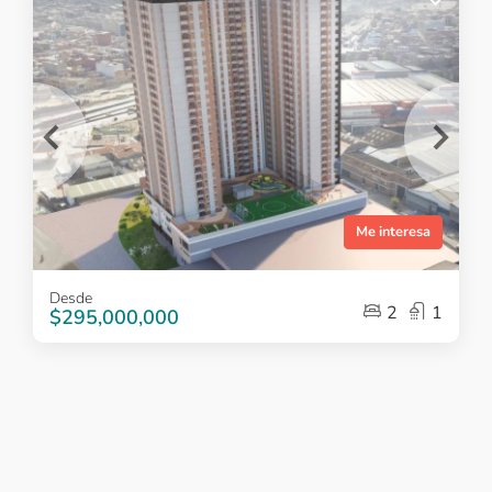
Me interesa
Item
Desde
1
2
1
$295,000,000
of
5