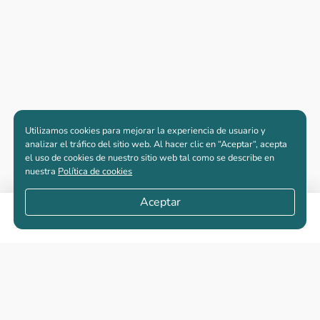
Utilizamos cookies para mejorar la experiencia de usuario y
analizar el tráfico del sitio web. Al hacer clic en “Aceptar“, acepta
el uso de cookies de nuestro sitio web tal como se describe en
nuestra
Política de cookies
Aceptar
Apartamentos nuevos
Casas nuevas en venta
Vivienda de interés social