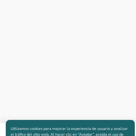
Utilizamos cookies para mejorar la experiencia de usuario y analizar
Apartamentos nuevos
el tráfico del sitio web. Al hacer clic en “Aceptar“, acepta el uso de