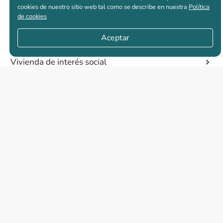
cookies de nuestro sitio web tal como se describe en nuestra
Política
de cookies
Casas nuevas en venta
Aceptar
Vivienda de interés social
Los más buscados
El abc de la vivienda nueva