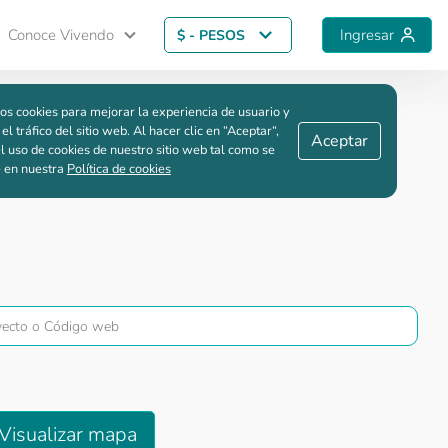
Conoce Vivendo
Ingresar
$ - PESOS
Guardar comparación
os cookies para mejorar la experiencia de usuario y
 el tráfico del sitio web. Al hacer clic en “Aceptar“,
Aceptar
l uso de cookies de nuestro sitio web tal como se
e en nuestra
Política de cookies
Visualizar mapa