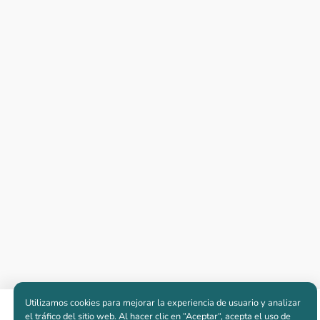
Utilizamos cookies para mejorar la experiencia de usuario y analizar
Apartamentos nuevos
el tráfico del sitio web. Al hacer clic en “Aceptar“, acepta el uso de