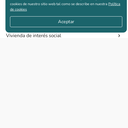
cookies de nuestro sitio web tal como se describe en nuestra
Política
de cookies
Casas nuevas en venta
Aceptar
Vivienda de interés social
Los más buscados
El abc de la vivienda nueva