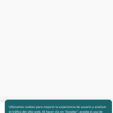
Utilizamos cookies para mejorar la experiencia de usuario y analizar
Apartamentos nuevos
el tráfico del sitio web. Al hacer clic en “Aceptar“, acepta el uso de