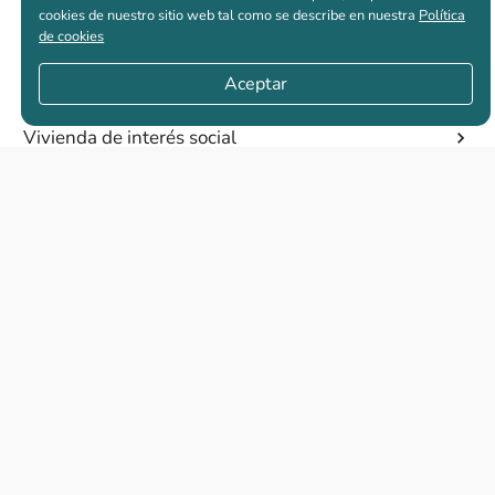
cookies de nuestro sitio web tal como se describe en nuestra
Política
de cookies
Casas nuevas en venta
Aceptar
Vivienda de interés social
Los más buscados
El abc de la vivienda nueva