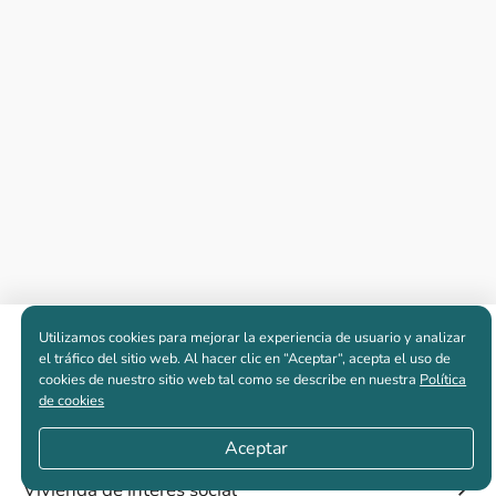
Utilizamos cookies para mejorar la experiencia de usuario y analizar
Apartamentos nuevos
el tráfico del sitio web. Al hacer clic en “Aceptar“, acepta el uso de
cookies de nuestro sitio web tal como se describe en nuestra
Política
de cookies
Casas nuevas en venta
Aceptar
Vivienda de interés social