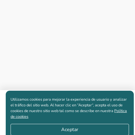
Utilizamos cookies para mejorar la experiencia de usuario y analizar
Apartamentos nuevos
el tráfico del sitio web. Al hacer clic en “Aceptar“, acepta el uso de
cookies de nuestro sitio web tal como se describe en nuestra
Política
de cookies
Casas nuevas en venta
Aceptar