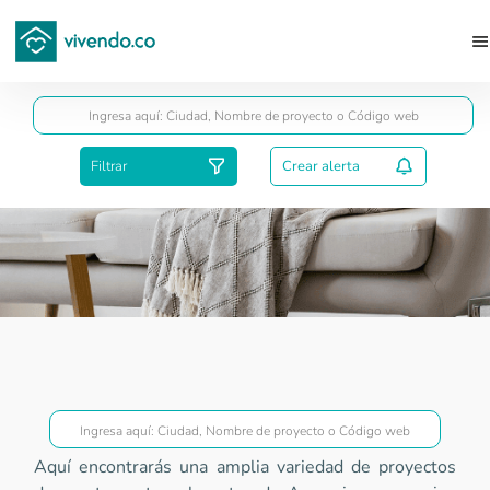
Guardar
Filtrar
Crear alerta
Proyectos Superior a VIS
Aquí encontrarás una amplia variedad de proyectos