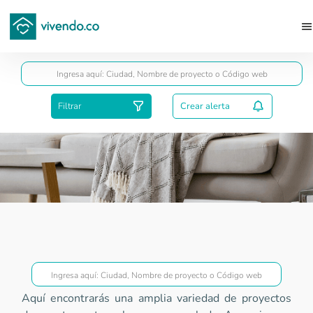
Guardar
Filtrar
Crear alerta
Proyectos Superior a VIS
Aquí encontrarás una amplia variedad de proyectos