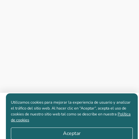
Utilizamos cookies para mejorar la experiencia de usuario y analizar
Apartamentos nuevos
el tráfico del sitio web. Al hacer clic en “Aceptar“, acepta el uso de
cookies de nuestro sitio web tal como se describe en nuestra
Política
de cookies
Casas nuevas en venta
Aceptar