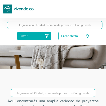
Guardar
Filtrar
Crear alerta
Proyectos Superior a VIS
Aquí encontrarás una amplia variedad de proyectos