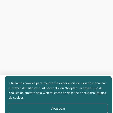
Utilizamos cookies para mejorar la experiencia de usuario y analizar
Apartamentos nuevos
el tráfico del sitio web. Al hacer clic en “Aceptar“, acepta el uso de
cookies de nuestro sitio web tal como se describe en nuestra
Política
de cookies
Casas nuevas en venta
Aceptar