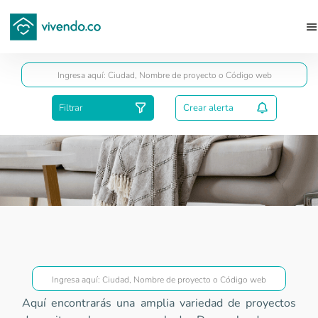
Guardar
Filtrar
Crear alerta
Proyectos Superior a VIS
Aquí encontrarás una amplia variedad de proyectos