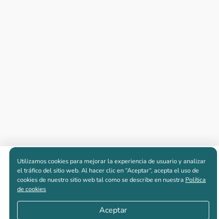
Utilizamos cookies para mejorar la experiencia de usuario y analizar
Apartamentos nuevos
el tráfico del sitio web. Al hacer clic en “Aceptar“, acepta el uso de
cookies de nuestro sitio web tal como se describe en nuestra
Política
de cookies
Casas nuevas en venta
Aceptar