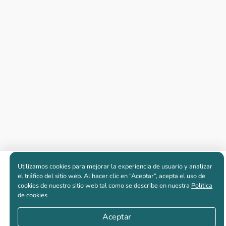
Utilizamos cookies para mejorar la experiencia de usuario y analizar
Apartamentos nuevos
el tráfico del sitio web. Al hacer clic en “Aceptar“, acepta el uso de
cookies de nuestro sitio web tal como se describe en nuestra
Política
de cookies
Casas nuevas en venta
Aceptar