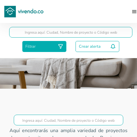
Guardar
Filtrar
Crear alerta
Proyectos Superior a VIS
Aquí encontrarás una amplia variedad de proyectos