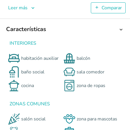
Tribeca
Leer más
Comparar
Apartamentos en Cali - La Selva <p>Tribeca apartamentos. U
4
56.76
Características
2
2
Colombia
Cali
Cali y Suroccidente
Carrera 50 calle 14 esq
INTERIORES
0
habitación auxiliar
balcón
baño social
sala comedor
cocina
zona de ropas
ZONAS COMUNES
salón social
zona para mascotas