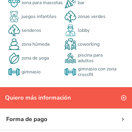
zona para mascotas
bar
juegos infantiles
zonas verdes
senderos
lobby
zona húmeda
coworking
piscina para
zona de yoga
adultos
gimnasio con zona
gimnasio
crossfit
Quiero más información
Forma de pago