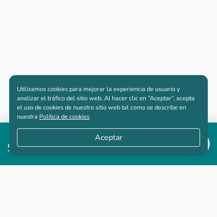
Utilizamos cookies para mejorar la experiencia de usuario y
analizar el tráfico del sitio web. Al hacer clic en “Aceptar“, acepta
el uso de cookies de nuestro sitio web tal como se describe en
nuestra
Política de cookies
Desde
Aceptar
$601,665,000
Apartamentos nuevos
Casas nuevas en venta
Vivienda de interés social