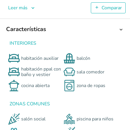
Viverdi
Leer más
Comparar
Apartamentos en Cali - San Fernando <p>Rodeado de la cálid
4
77.75
Características
2
2
Colombia
Cali
Cali y Suroccidente
Calle 4B con Cra 37
INTERIORES
0
habitación auxiliar
balcón
habitación ppal con
sala comedor
baño y vestier
cocina abierta
zona de ropas
ZONAS COMUNES
salón social
piscina para niños