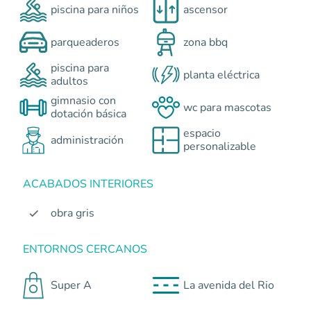
piscina para niños
ascensor
parqueaderos
zona bbq
piscina para
planta eléctrica
adultos
gimnasio con
wc para mascotas
dotación básica
espacio
administración
personalizable
ACABADOS INTERIORES
obra gris
ENTORNOS CERCANOS
Super A
La avenida del Rio