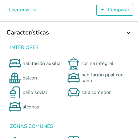
Parque Central
Apartamentos en Cali - Aguacatal <p>Parque Central es un 
Leer más
Comparar
4
53
2
Características
2
Colombia
Cali
Cali y Suroccidente
Calle 12 Oeste # 10 Oe
INTERIORES
0
habitación auxiliar
cocina integral
habitación ppal con
balcón
baño
baño social
sala comedor
alcobas
ZONAS COMUNES