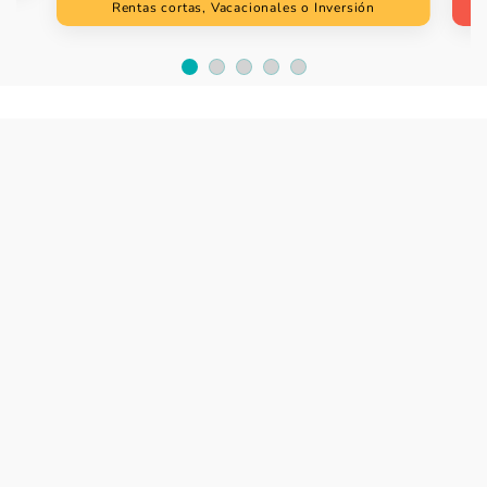
5
5
Rentas cortas, Vacacionales o Inversión
Item
1
of
5