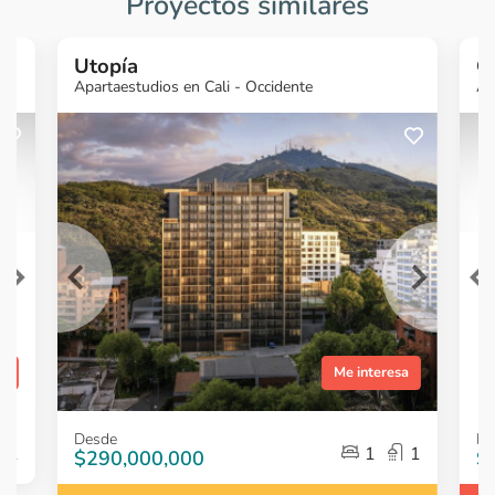
Proyectos similares
Utopía
C
Apartaestudios en Cali - Occidente
Ap
¿Quieres más
información?
Ver Proyecto
sa
Me interesa
Item
Item
Desde
De
1
1
1
1
1
$290,000,000
$
of
of