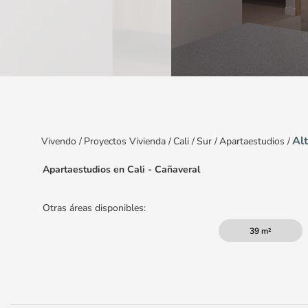
Item
1
of
4
Alt
Vivendo
/
Proyectos Vivienda
/
Cali
/
Sur
/
Apartaestudios
/
Apartaestudios en Cali - Cañaveral
Otras áreas disponibles:
39 m²