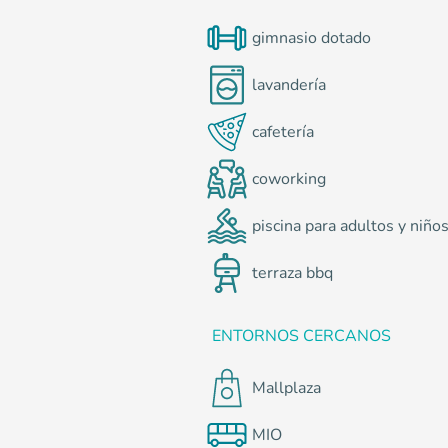
gimnasio dotado
lavandería
cafetería
coworking
piscina para adultos y niño
terraza bbq
ENTORNOS CERCANOS
Mallplaza
MIO