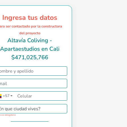
Ingresa tus datos
ara ser contactado por la constructora
del proyecto
Altavía Coliving -
Apartaestudios en Cali
$471,025,766
vienda diseñado por <strong>Constructora Meléndez</strong>, q
+57
▼
En que ciudad vives?
o es obligatorio