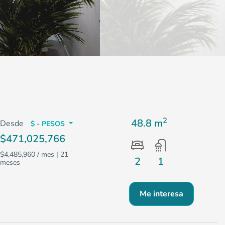
2
48.8 m
Desde
$ - PESOS
$471,025,766
$4,485,960 / mes
| 21
2
1
meses
Me interesa