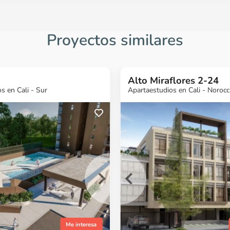
Proyectos similares
Alto Miraflores 2-24
 en Cali - Sur
Apartaestudios en Cali - Norocc
s más
¿Quieres más
¿Quieres más
¿Quieres 
ción?
información?
información?
informaci
ecto
Ver Proyecto
Ver Proyecto
Ver Proyect
Me interesa