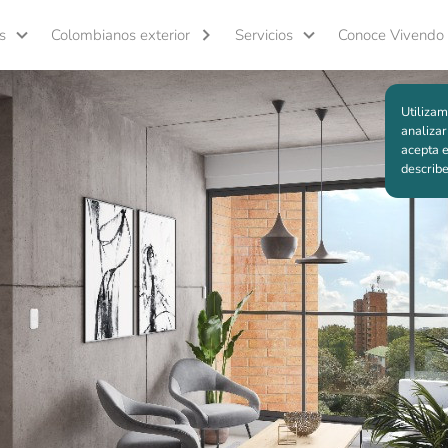
s
Colombianos exterior
Servicios
Conoce Vivendo
 al proyecto
Utilizam
analizar
acepta e
describ