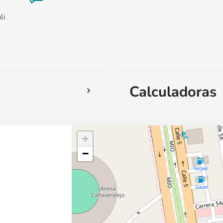
li
Calculadoras
+
−