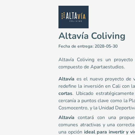
Altavía Coliving
Fecha de entrega: 2028-05-30
Altavía Coliving es un proyecto
compuesto de Apartaestudios.
Altavía
es el nuevo proyecto de 
Altavía Coliving
redefine la inversión en Cali con l
Apartaestudios en Cali - Cañaveral <p class="ql-alig
cortas
. Ubicado estratégicament
3
cercanía a puntos clave como la Pl
48.8
Cosmocentro, y la Unidad Deportiv
1
Altavía
contará con una propues
2
comunes atractivas y una correcta
Colombia
Cali
Cali y Suroccidente
Calle 5 con carrera
una opción
ideal para invertir y v