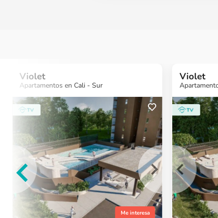
Violet
Violet
Apartamentos en Cali - Sur
Apartamentos
¿Quieres más
¿Quieres más
¿Quiere
información?
información?
informa
Ver Proyecto
Ver Proyecto
Ver Proy
Me interesa