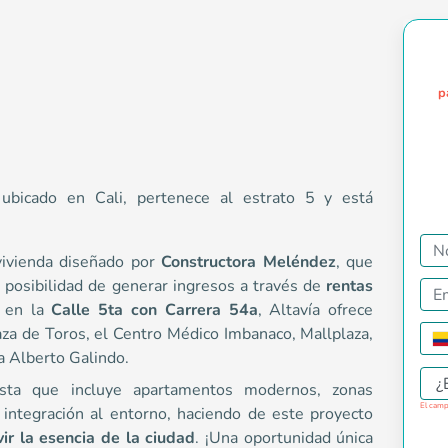
p
 ubicado en Cali, pertenece al estrato 5 y está
vivienda diseñado por
Constructora Meléndez
, que
a posibilidad de generar ingresos a través de
rentas
n-justify"><strong>Altavía</strong> es el nuevo proyecto de vi
e en la
Calle 5ta con Carrera 54a
, Altavía ofrece
aza de Toros, el Centro Médico Imbanaco, Mallplaza,
a Alberto Galindo.
¿
ta que incluye apartamentos modernos, zonas
El camp
 integración al entorno, haciendo de este proyecto
 54a
ivir la esencia de la ciudad
. ¡Una oportunidad única