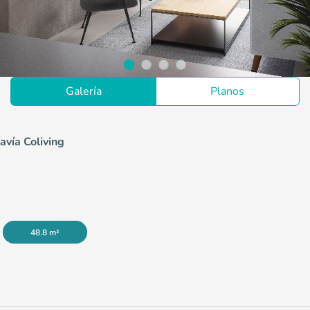
Galería
Planos
avía Coliving
48.8 m²