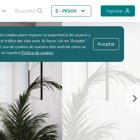
Buscador
Ingresar
$ - PESOS
Volver al proyecto
Me interesa
Guardar comparación
os cookies para mejorar la experiencia de usuario y
 el tráfico del sitio web. Al hacer clic en “Aceptar“,
Aceptar
l uso de cookies de nuestro sitio web tal como se
e en nuestra
Política de cookies