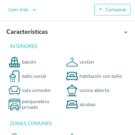
Loto
Apartamentos en Cali - Valle del Lili <p>Loto representa 
Leer más
Comparar
5
106.52
2
Características
3
Colombia
Cali
Cali y Suroccidente
Carrera 99 con Calle 61, 
INTERIORES
0
balcón
vestier
baño social
habitación con baño
sala comedor
cocina abierta
parqueadero
alcobas
privado
ZONAS COMUNES