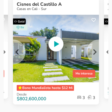
Cisnes del Castillo A
O
Casas en Cali - Sur
Ap
Gold
G
¿Quieres más
¿
información?
Ver Proyecto
sa
Me interesa
Item
Item
​Bono Mundialista hasta $12 Mi
De
1
1
5
$
Desde
of
of
3
3
$802,600,000
4
5