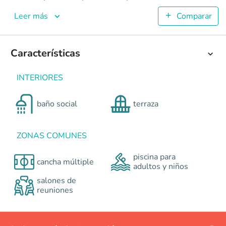
Niquel
Apartamentos en Cali - Valle del Lili <p><strong>NÍQUEL EL
Leer más
Comparar
6
103.45
3
Características
3
Colombia
Cali
Cali y Suroccidente
Autopista Simón Bolívar
INTERIORES
0
baño social
terraza
ZONAS COMUNES
piscina para
cancha múltiple
adultos y niños
salones de
reuniones