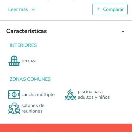
Niquel
Apartamentos en Cali - Valle del Lili <p><strong>NÍQUEL EL
Leer más
Comparar
4
85
2
Características
2
Colombia
Cali
Cali y Suroccidente
Autopista Simón Bolívar
INTERIORES
0
terraza
ZONAS COMUNES
piscina para
cancha múltiple
adultos y niños
salones de
reuniones