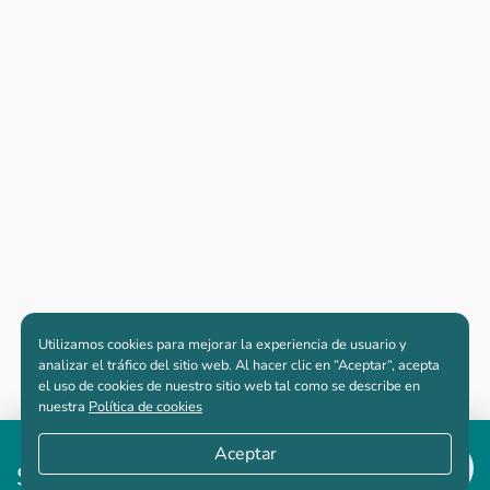
Utilizamos cookies para mejorar la experiencia de usuario y
analizar el tráfico del sitio web. Al hacer clic en “Aceptar“, acepta
el uso de cookies de nuestro sitio web tal como se describe en
nuestra
Política de cookies
Desde
Aceptar
$199,517,824
Apartamentos nuevos