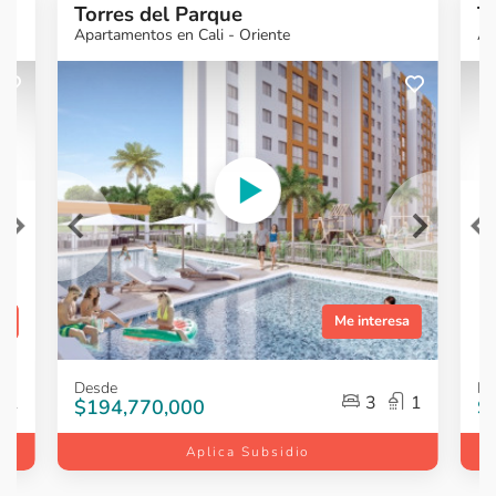
Torres del Parque
T
Apartamentos en Cali - Oriente
Ap
sa
Me interesa
Item
Item
Desde
De
1
1
1
3
1
$194,770,000
$
of
of
5
5
Aplica Subsidio