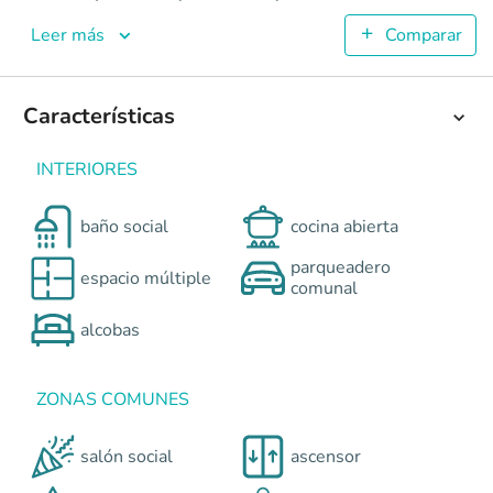
San Lorenzo
Apartamentos en Cali - Poblado 1 <p>Ingresos familiares 
Leer más
Comparar
4
44.62
1
Características
3
Colombia
Cali
Cali y Suroccidente
Cra 29 #46 a 50
INTERIORES
0
baño social
cocina abierta
parqueadero
espacio múltiple
comunal
alcobas
ZONAS COMUNES
salón social
ascensor