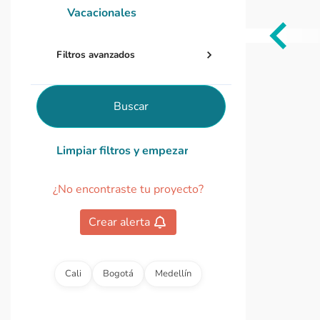
Vacacionales
Item
Filtros avanzados
1
of
0
Buscar
Limpiar filtros y empezar de nuevo
¿No encontraste tu proyecto?
Crear alerta
Cali
Bogotá
Medellín