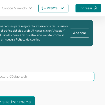
Conoce Vivendo
Ingresar
$ - PESOS
Guardar comparación
os cookies para mejorar la experiencia de usuario y
 el tráfico del sitio web. Al hacer clic en “Aceptar“,
Aceptar
l uso de cookies de nuestro sitio web tal como se
e en nuestra
Política de cookies
Visualizar mapa