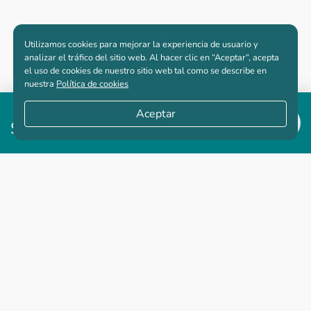
Utilizamos cookies para mejorar la experiencia de usuario y
analizar el tráfico del sitio web. Al hacer clic en “Aceptar“, acepta
el uso de cookies de nuestro sitio web tal como se describe en
nuestra
Política de cookies
Desde
Aceptar
$420,660,000
Apartamentos nuevos
Casas nuevas en venta
Vivienda de interés social
Los más buscados