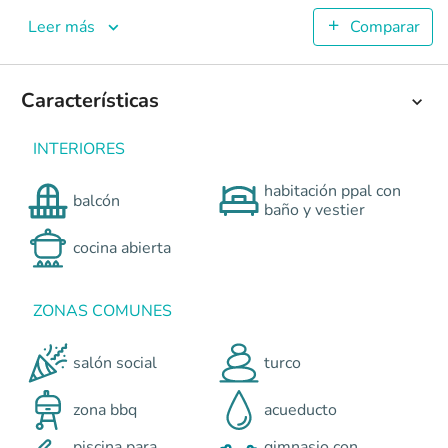
Solé - Parque Natura
Leer más
Comparar
Apartamentos en Jamundí <p>Solé es un proyecto de<strong>
4
90.73
Características
2
2
Colombia
Jamundí
Cali y Suroccidente
Avenida Cañasgordas
INTERIORES
0
habitación ppal con
balcón
baño y vestier
cocina abierta
ZONAS COMUNES
salón social
turco
zona bbq
acueducto
piscina para
gimnasio con