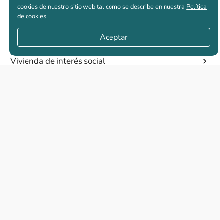
cookies de nuestro sitio web tal como se describe en nuestra
Política
de cookies
Casas nuevas en venta
Aceptar
Vivienda de interés social
Los más buscados
El abc de la vivienda nueva