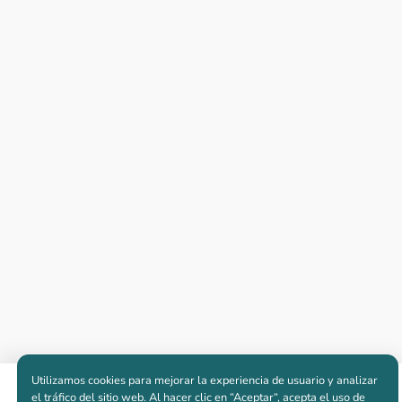
Utilizamos cookies para mejorar la experiencia de usuario y analizar
Apartamentos nuevos
el tráfico del sitio web. Al hacer clic en “Aceptar“, acepta el uso de