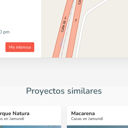
00 pm
Me interesa
Proyectos similares
arque Natura
Macarena
s en Jamundí
Casas en Jamundí