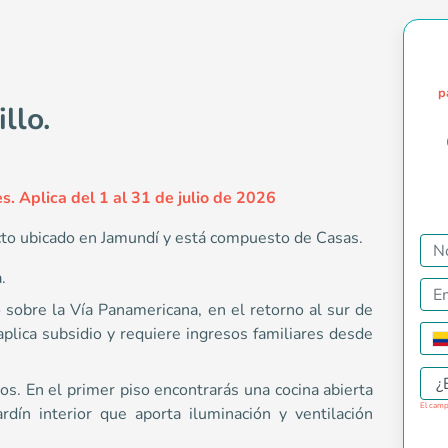
p
llo.
s. Aplica del 1 al 31 de julio de 2026
ecto ubicado en Jamundí y está compuesto de Casas.
.
.</p><p>Girasoles del Castillo está ubicado sobre la Vía Panam
o sobre la Vía Panamericana, en el retorno al sur de
aplica subsidio y requiere ingresos familiares desde
¿
os. En el primer piso encontrarás una cocina abierta
El camp
ardín interior que aporta iluminación y ventilación
dí, retorno El Castillo