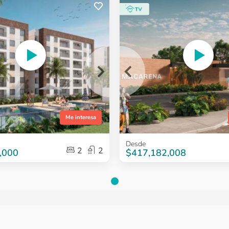
¿Quieres más
¿Quieres 
información?
informaci
Ver Proyecto
Ver Proyect
Me interesa
Item
Desde
2
2
1
,000
$417,182,008
of
6