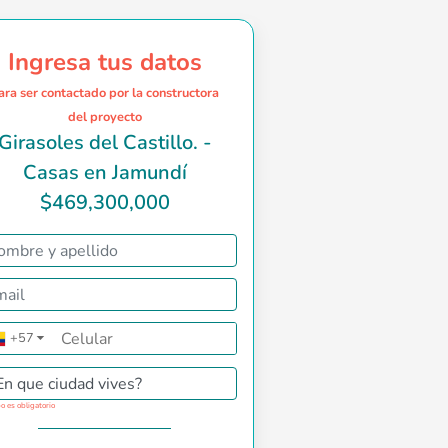
Ingresa tus datos
ara ser contactado por la constructora
del proyecto
Girasoles del Castillo. -
Casas en Jamundí
$469,300,000
ericana, en el retorno al sur de Cali. Es un proyecto estrato 5
+57
▼
En que ciudad vives?
o es obligatorio