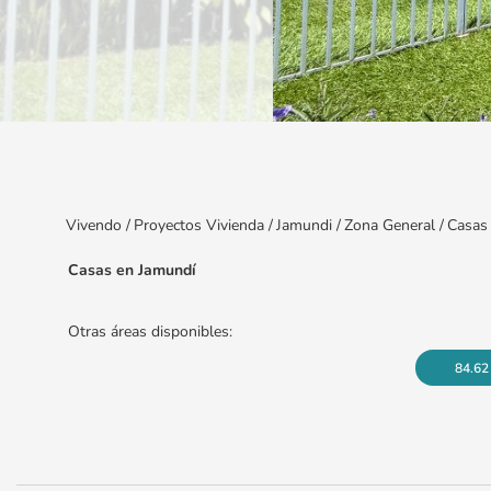
Item
1
of
9
Vivendo
/
Proyectos Vivienda
/
Jamundi
/
Zona General
/
Casas
Casas en Jamundí
Otras áreas disponibles:
84.62