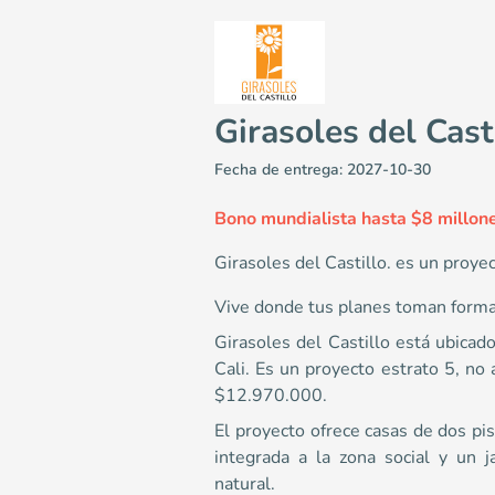
Girasoles del Casti
Fecha de entrega: 2027-10-30
Bono mundialista hasta $8 millone
Girasoles del Castillo. es un proy
Vive donde tus planes toman forma
Girasoles del Castillo.
Casas en Jamundí <p>Vive donde tus planes toman forma
Girasoles del Castillo está ubicad
3
Cali. Es un proyecto estrato 5, no 
84.62
$12.970.000.
1
El proyecto ofrece casas de dos pis
2
integrada a la zona social y un j
Colombia
Jamundí
Cali y Suroccidente
Vía Cali - Jamun
natural.