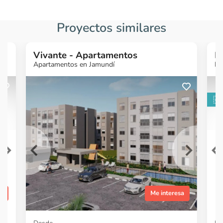
Proyectos similares
Vivante - Apartamentos
M
Apartamentos en Jamundí
Lo
¿Quieres más
¿
información?
Ver Proyecto
sa
Me interesa
Item
Item