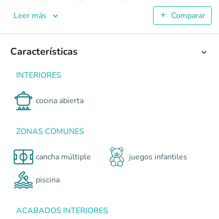
Ámbar
Apartamentos en Jamundí <p>ÁMBAR es un conjunto residenc
Leer más
Comparar
2
48.12
1
Características
1
Colombia
Jamundí
Cali y Suroccidente
Vía Cali - Jamundí,
INTERIORES
0
cocina abierta
ZONAS COMUNES
cancha múltiple
juegos infantiles
piscina
ACABADOS INTERIORES