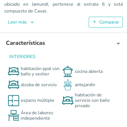
Senderos de la Morada II - Vilas Club
ubicado en Jamundí, pertenece al estrato 6 y está
Casas en Jamundí <p>La parcelación campestre de casas Send
compuesto de Casas.
7
150.02
Leer más
Comparar
4
3
Colombia
Jamundí
Cali y Suroccidente
Parcelación la mora
Características
0
INTERIORES
habitación ppal con
cocina abierta
baño y vestier
alcoba de servicio
antejardín
habitación de
espacio múltiple
servicio con baño
privado
Área de labores
independiente