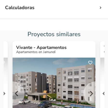
Calculadoras
Proyectos similares
Vivante - Apartamentos
T
Apartamentos en Jamundí
Ca
¿Quieres más
¿
información?
Ver Proyecto