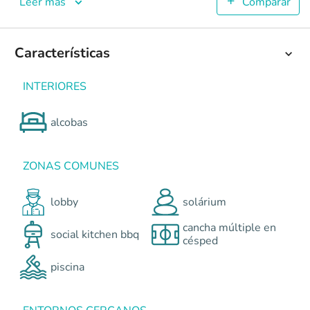
Leer más
Comparar
Parques de Montana
Lotes en Jamundí <p>Parques de Montana, ubicado en el con
6
Características
150
3
3
INTERIORES
Colombia
Jamundí
Cali y Suroccidente
Av. Montana, Jamund
0
alcobas
ZONAS COMUNES
lobby
solárium
cancha múltiple en
social kitchen bbq
césped
piscina