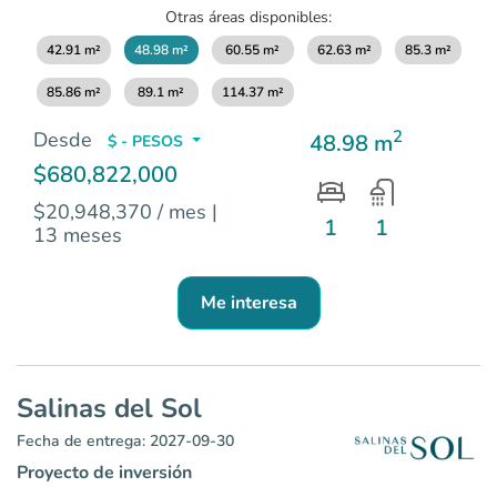
Otras áreas disponibles:
42.91 m²
48.98 m²
60.55 m²
62.63 m²
85.3 m²
85.86 m²
89.1 m²
114.37 m²
2
Desde
48.98 m
$ - PESOS
$680,822,000
$20,948,370 / mes
|
1
1
13 meses
Me interesa
Salinas del Sol
Fecha de entrega: 2027-09-30
Proyecto de inversión