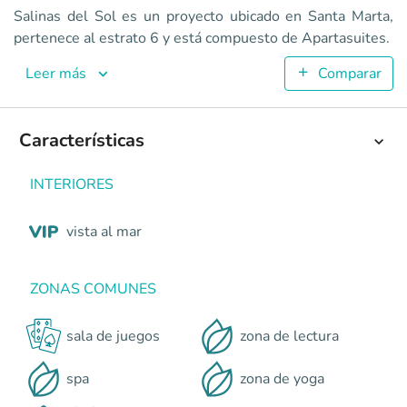
Salinas del Sol
Salinas del Sol es un proyecto ubicado en Santa Marta,
Apartasuites en Santa Marta - Sur <p>Proyecto de uso mixt
pertenece al estrato 6 y está compuesto de Apartasuites.
2
48.98
Leer más
Comparar
1
1
Colombia
Santa Marta
Caribe
Pozos Colorados, a tan solo
Características
0
INTERIORES
vista al mar
ZONAS COMUNES
sala de juegos
zona de lectura
spa
zona de yoga