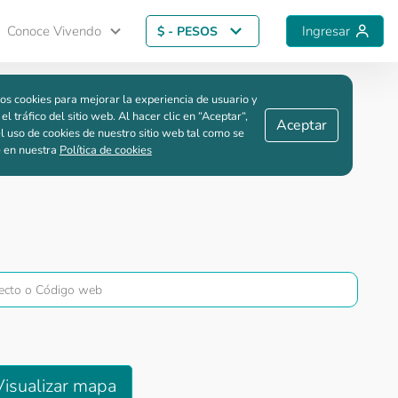
Conoce Vivendo
Ingresar
$ - PESOS
Guardar comparación
os cookies para mejorar la experiencia de usuario y
 el tráfico del sitio web. Al hacer clic en “Aceptar“,
Aceptar
l uso de cookies de nuestro sitio web tal como se
e en nuestra
Política de cookies
Visualizar mapa