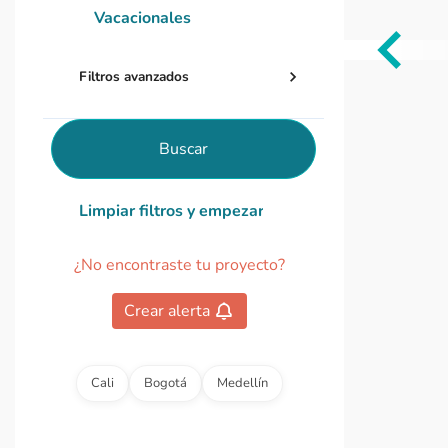
Vacacionales
Item
Filtros avanzados
1
of
0
Buscar
Limpiar filtros y empezar de nuevo
¿No encontraste tu proyecto?
Crear alerta
Cali
Bogotá
Medellín