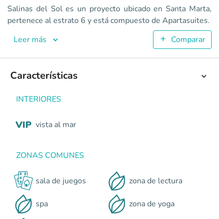
Salinas del Sol
Salinas del Sol es un proyecto ubicado en Santa Marta,
Apartasuites en Santa Marta - Sur <p>Proyecto de uso mixt
pertenece al estrato 6 y está compuesto de Apartasuites.
2
42.91
Leer más
Comparar
1
1
Colombia
Santa Marta
Caribe
Pozos Colorados, a tan solo
Características
0
INTERIORES
vista al mar
ZONAS COMUNES
sala de juegos
zona de lectura
spa
zona de yoga