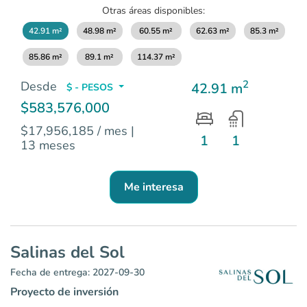
Otras áreas disponibles:
42.91 m²
48.98 m²
60.55 m²
62.63 m²
85.3 m²
85.86 m²
89.1 m²
114.37 m²
2
Desde
42.91 m
$ - PESOS
$583,576,000
$17,956,185 / mes
|
1
1
13 meses
Me interesa
Salinas del Sol
Fecha de entrega: 2027-09-30
Proyecto de inversión